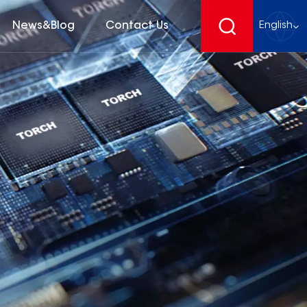
News&Blog
Contact Us
English
English
français
Deutsch
español
русский